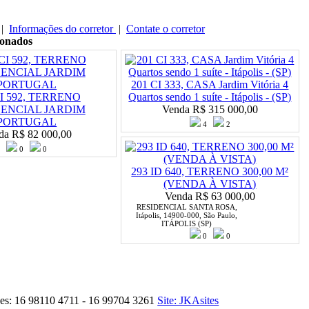
|
Informações do corretor
|
Contate o corretor
ionados
201 CI 333, CASA Jardim Vitória 4
CI 592, TERRENO
Quartos sendo 1 suíte - Itápolis - (SP)
DENCIAL JARDIM
Venda
R$ 315 000,00
PORTUGAL
4
2
da
R$ 82 000,00
0
0
293 ID 640, TERRENO 300,00 M²
(VENDA À VISTA)
Venda
R$ 63 000,00
RESIDENCIAL SANTA ROSA,
Itápolis, 14900-000, São Paulo,
ITÁPOLIS (SP)
0
0
nes: 16 98110 4711 - 16 99704 3261
Site: JKAsites