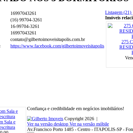
Listagem (21)
16997043261
Imóveis relac
(16) 99704-3261
16-99704-3261
16997043261
contato@gilbertoimoveisitapolis.com.br
275 
:
https://www.facebook.com/gilbertoimoveisitapolis
RESI
Ven
Confiança e credibilidade em negócios imobiliários!
Copyright
2026
|
m Sala e
Ver na versão desktop
Ver na versão móbile
scritura
Av.Francisco Porto 1485 - Centro - ITAPOLIS-SP - Fo
0,00