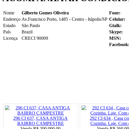
Nome
Gilberto Gomes Oliveira
Fone:
Endereço
Av.Francisco Porto, 1485 - Centro - Itápolis/SP
Celular:
Estado
São Paulo
Gtalk:
País
Brazil
Skype:
Licença
CRECI 90009
MSN:
Facebook
296 CI 637, CASA ANTIGA
292 CI 634 , Casa co
BAIRRO CAMPESTRE
Cozinha. Laje. Com e
Venda
R$ 200 000,00
Venda
R$ 260 00