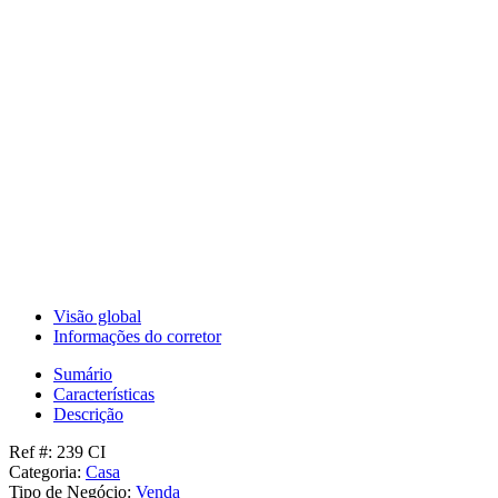
Visão global
Informações do corretor
Sumário
Características
Descrição
Ref #: 239 CI
Categoria:
Casa
Tipo de Negócio:
Venda